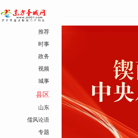
推荐
时事
学习贯彻党的二十届
政务
四中全会精神
视频
习贯彻党的二十届四中全
城事
精神
县区
山东
儒风论语
专题