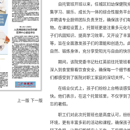
自托管班开班以来，任城区妇幼保健院
集学习、娱乐、成长为一体的综合性服务平
并聘请专业厨师团队负责烹饪，确保孩子们
物。在课程设置上，托管班更是注重多元化
子们巩固知识、提高学习效率，又开设了丰
等，旨在全面激发孩子们的潜能和创造力。
自然、锻炼身体，充分享受阳光与自由的快
期间，该院党委书记杜红英前往托管班
深入到食堂察看饮食安全，确保每一个细节都
们都感受到了医院对职工家庭的深切关怀。”
在结业仪式上，孩子们纷纷上台畅谈感
快。他们表示，在这个托管班里，不仅学到
上一版
下一版
忘的暑假。
职工们对此次托管班也是高度认可，纷
环境，更有丰富多彩的活动和课程，确保孩子