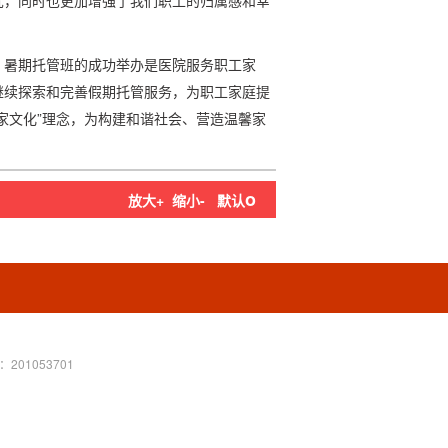
忧，同时也更加增强了我们职工的归属感和幸
，暑期托管班的成功举办是医院服务职工家
继续探索和完善假期托管服务，为职工家庭提
家文化”理念，为构建和谐社会、营造温馨家
o
放大+
缩小-
默认
201053701