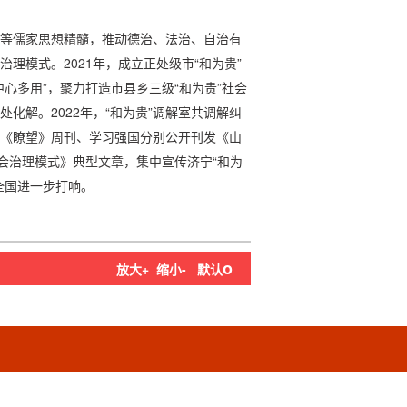
”等儒家思想精髓，推动德治、法治、自治有
治理模式。2021年，成立正处级市“和为贵”
中心多用”，聚力打造市县乡三级“和为贵”社会
处化解。2022年，“和为贵”调解室共调解纠
新华社《瞭望》周刊、学习强国分别公开刊发《山
社会治理模式》典型文章，集中宣传济宁“和为
全国进一步打响。
o
放大+
缩小-
默认