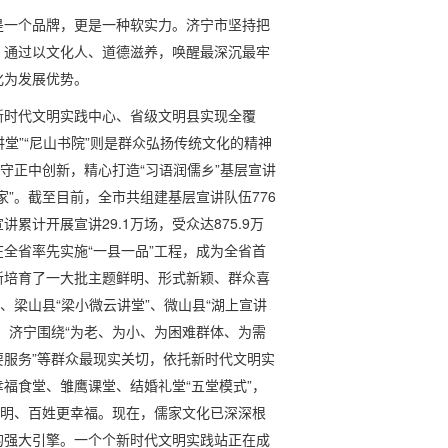
是一个品牌，更是一种软实力。济宁市坚持把
，通过以文化人、道德滋养，唤醒最深沉最牢
化为发展优势。
新时代文明实践中心、省级文明县实现全覆
讲堂”“尼山书院”则是群众弘扬传统文化的精神
守正中创新，精心打造“习语润儒乡”基层宣讲
”。截至目前，全市共组建基层宣讲队伍776
讲累计开展宣讲29.1万场，受众达875.9万
全省率先实施“一县一品”工程，成为全省首
新培育了一大批主题鲜明、形式新颖、群众喜
、梁山县“梁小微云讲堂”、微山县“湖上宣讲
，济宁围绕“为老、为小、为困难群体、为需
服务”等群众最现实关切，依托新时代文明实
福食堂、雏鹰课堂、结婚礼堂“五堂模式”，
文明、百姓更幸福。现在，儒家文化已深深根
的强大引擎。一个个新时代文明实践站正在成