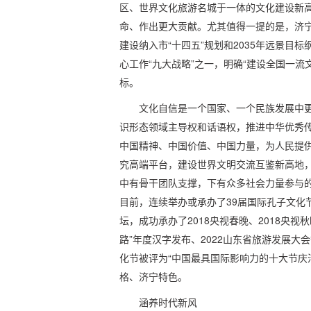
区、世界文化旅游名城于一体的文化建设新
命、作出更大贡献。尤其值得一提的是，济宁
建设纳入市“十四五”规划和2035年远景目
心工作“九大战略”之一，明确“建设全国一流
标。
文化自信是一个国家、一个民族发展中
识形态领域主导权和话语权，推进中华优秀
中国精神、中国价值、中国力量，为人民提
究高端平台，建设世界文明交流互鉴新高地
中有骨干团队支撑，下有众多社会力量参与
目前，连续举办或承办了39届国际孔子文化
坛，成功承办了2018央视春晚、2018央视秋
路”年度汉字发布、2022山东省旅游发展
化节被评为“中国最具国际影响力的十大节庆
格、济宁特色。
涵养时代新风