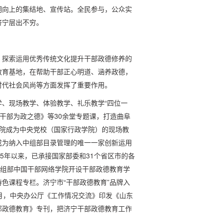
明向上的集结地、宣传站。全民参与，公众实
济宁层出不穷。
，探索运用优秀传统文化提升干部政德修养的
教育基地，在帮助干部正心明道、涵养政德，
时代社会风尚等方面发挥了重要作用。
、现场教学、体验教学、礼乐教学“四位一
养干部为政之德》等30余堂专题课，打造曲阜
。学院成为中央党校（国家行政学院）的现场教
成为纳入中组部目录管理的唯一一家创新运用
5年以来，已承接国家部委和31个省区市的各
在中组部中国干部网络学院开设干部政德教育学
色课程专栏。济宁市“干部政德教育”品牌入
年9月，中央办公厅《工作情况交流》印发《山东
部政德教育》专刊，把济宁干部政德教育工作