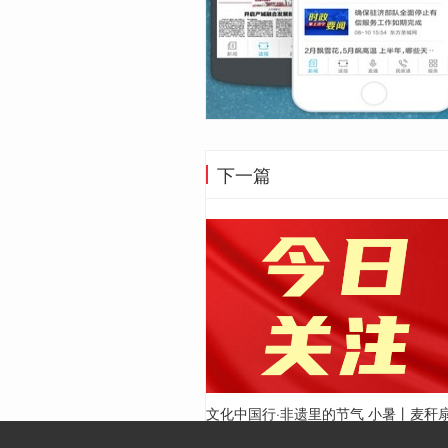
下一篇
文化中国行·非遗里的节气 小暑丨麦秆
扇动“致富风”