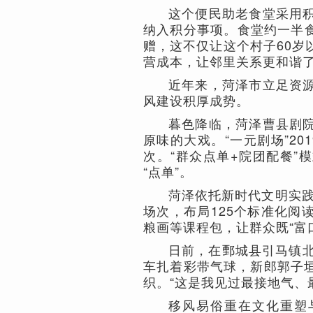
这个便民助老食堂采用
纳入积分事项。食堂约一半食
赠，这不仅让这个村子60岁
营成本，让邻里关系更和谐
近年来，菏泽市立足资
风建设积厚成势。
暮色降临，菏泽曹县剧
原味的大戏。“一元剧场”20
次。“群众点单+院团配餐”
“点单”。
菏泽依托新时代文明实践
场次，布局125个标准化阅
粮画等课程包，让群众既“富口
日前，在鄄城县引马镇北
车扎着彩带气球，新郎郭子
织。“这是我见过最接地气、
移风易俗重在文化重塑