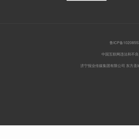
鲁ICP备102085
中国互联网违法和不
济宁报业传媒集团有限公司 东方圣城网版权所