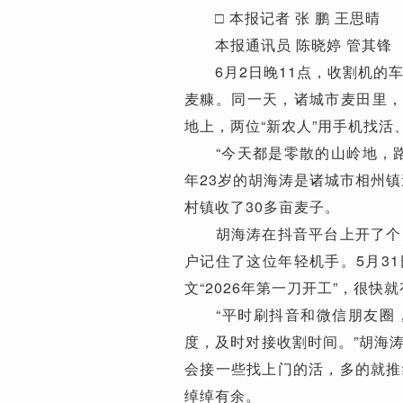
□ 本报记者 张 鹏 王思晴
本报通讯员 陈晓婷 管其锋
6月2日晚11点，收割机的车
麦糠。同一天，诸城市麦田里，
地上，两位“新农人”用手机找
“今天都是零散的山岭地，路
年23岁的胡海涛是诸城市相州镇
村镇收了30多亩麦子。
胡海涛在抖音平台上开了个账
户记住了这位年轻机手。5月3
文“2026年第一刀开工”，很
“平时刷抖音和微信朋友圈，
度，及时对接收割时间。”胡海
会接一些找上门的活，多的就推
绰绰有余。