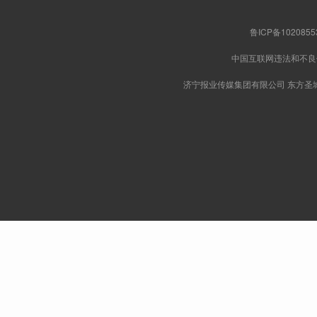
鲁ICP备102085
中国互联网违法和不
济宁报业传媒集团有限公司 东方圣城网版权所