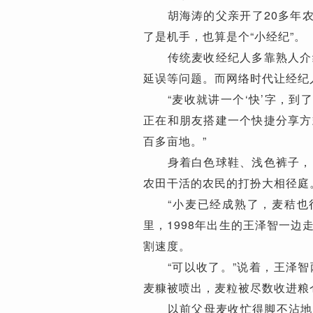
胡海涛的父亲开了20多年农机
了是机手，也算是个“小经纪”。
传统麦收经纪人多靠熟人介绍
延误等问题。而网络时代让经纪
“麦收就讲一个‘快’字，到了
正在和朋友搭建一个快捷分享方
百多亩地。”
身着白色球鞋、浅色裤子，白
农田干活的农民的打扮大相径庭
“小麦已经成熟了，麦秸也很
里，1998年出生的王泽智一
割速度。
“可以收了。”说着，王泽智
麦糠被喷出，麦粒被尽数收进粮
以前父母麦收忙得脚不沾地，现