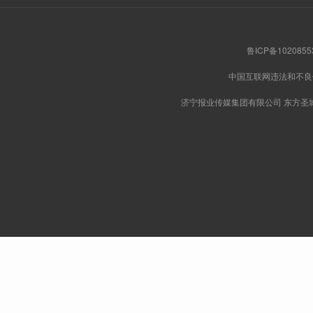
鲁ICP备102085
中国互联网违法和不
济宁报业传媒集团有限公司 东方圣城网版权所