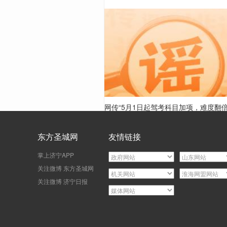
网传“5月1日起驾考科目加项，难度翻倍
不实（2026·05·07）
东方圣城网
友情链接
掌上济宁APP
关注微博 东方圣城网
关注微博 济宁日报