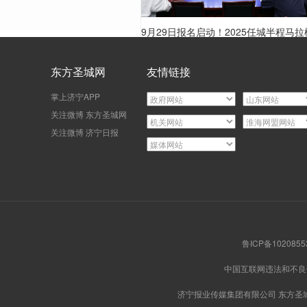
9月29日报名启动！2025任城半程马拉
正式起航！
东方圣城网
友情链接
掌上济宁APP
关注微博 东方圣城网
关注微博 济宁日报
鲁ICP备102085
中国互联网违法和不
济宁报业传媒集团有限公司 东方圣城网版权所