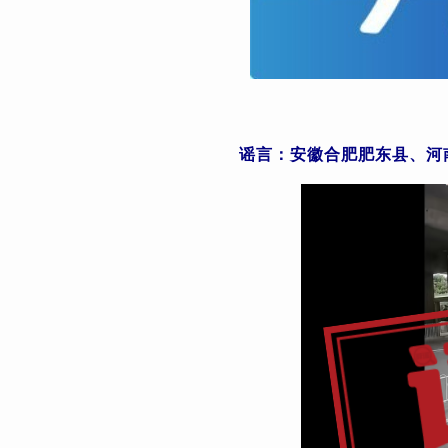
谣言：安徽合肥肥东县、河